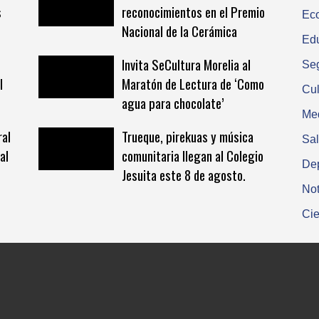
s
reconocimientos en el Premio
Ec
Nacional de la Cerámica
Ed
Invita SeCultura Morelia al
Se
l
Maratón de Lectura de ‘Como
Cul
agua para chocolate’
Me
ral
Trueque, pirekuas y música
Sa
al
comunitaria llegan al Colegio
De
Jesuita este 8 de agosto.
Not
Cie