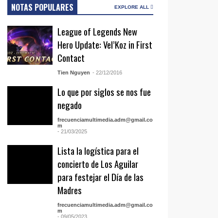
NOTAS POPULARES
EXPLORE ALL
League of Legends New
Hero Update: Vel’Koz in First
Contact
Tien Nguyen
- 22/12/2016
Lo que por siglos se nos fue
negado
frecuenciamultimedia.adm@gmail.co
m
- 21/03/2025
Lista la logística para el
concierto de Los Aguilar
para festejar el Día de las
Madres
frecuenciamultimedia.adm@gmail.co
m
- 09/05/2023