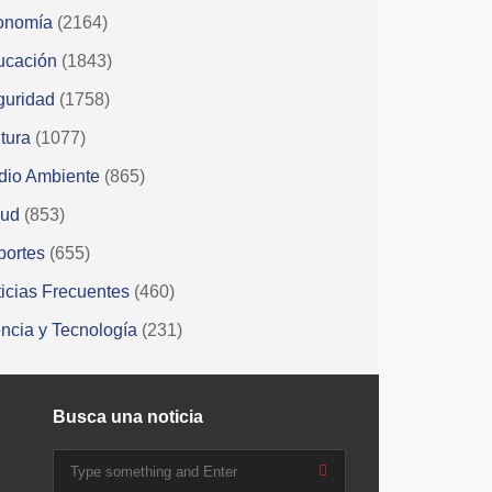
onomía
(2164)
ucación
(1843)
guridad
(1758)
tura
(1077)
dio Ambiente
(865)
lud
(853)
portes
(655)
icias Frecuentes
(460)
ncia y Tecnología
(231)
Busca una noticia