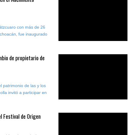
Pátzcuaro con más de 26
Michoacán, fue inaugurado
mbio de propietario de
l patrimonio de las y los
la invitó a participar en
l Festival de Origen