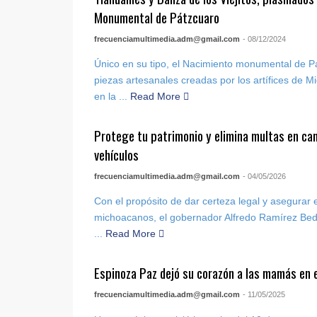
Monumental de Pátzcuaro
frecuenciamultimedia.adm@gmail.com
- 08/12/2024
Único en su tipo, el Nacimiento monumental de 
piezas artesanales creadas por los artífices de 
en la ...
Read More
Protege tu patrimonio y elimina multas en ca
vehículos
frecuenciamultimedia.adm@gmail.com
- 04/05/2026
Con el propósito de dar certeza legal y asegurar e
michoacanos, el gobernador Alfredo Ramírez Bedol
...
Read More
Espinoza Paz dejó su corazón a las mamás en e
frecuenciamultimedia.adm@gmail.com
- 11/05/2025