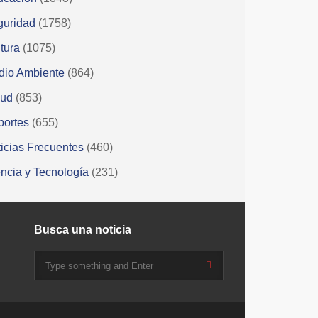
guridad
(1758)
tura
(1075)
dio Ambiente
(864)
lud
(853)
portes
(655)
icias Frecuentes
(460)
ncia y Tecnología
(231)
Busca una noticia