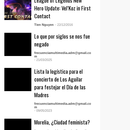
League of Legends New
Hero Update: Vel’Koz in First
Contact
Tien Nguyen
- 22/12/2016
Lo que por siglos se nos fue
negado
frecuenciamultimedia.adm@gmail.co
m
- 21/03/2025
Lista la logística para el
concierto de Los Aguilar
para festejar el Día de las
Madres
frecuenciamultimedia.adm@gmail.co
m
- 09/05/2023
Morelia, ¿Ciudad feminista?