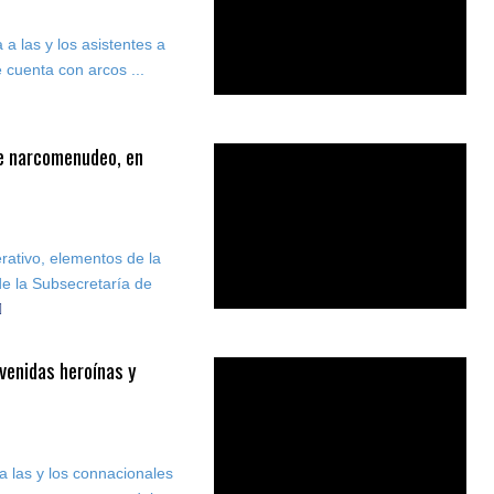
a las y los asistentes a
 cuenta con arcos ...
de narcomenudeo, en
erativo, elementos de la
de la Subsecretaría de
venidas heroínas y
 las y los connacionales