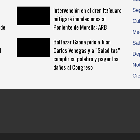
Intervención en el dren Itzícuaro
Se
mitigará inundaciones al
Cul
 de
Poniente de Morelia: ARB
Me
Baltazar Gaona pide a Juan
Sa
l
Carlos Venegas y a “Saladitas”
De
cumplir su palabra y pagar los
Not
daños al Congreso
Cie