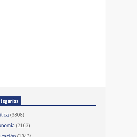
tegorías
ítica
(3808)
onomía
(2163)
ucación
(1843)