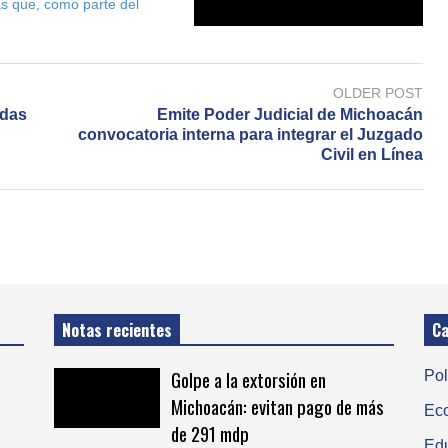
as que, como parte del
OLDER POST
ndas
Emite Poder Judicial de Michoacán
convocatoria interna para integrar el Juzgado
Civil en Línea
Notas recientes
Ca
Golpe a la extorsión en
Pol
Michoacán: evitan pago de más
Ec
de 291 mdp
Ed