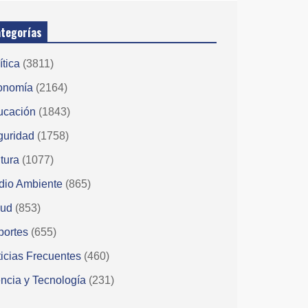
tegorías
ítica
(3811)
onomía
(2164)
ucación
(1843)
guridad
(1758)
tura
(1077)
dio Ambiente
(865)
lud
(853)
portes
(655)
icias Frecuentes
(460)
ncia y Tecnología
(231)