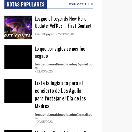
NOTAS POPULARES
EXPLORE ALL
League of Legends New Hero
Update: Vel’Koz in First Contact
Tien Nguyen
- 22/12/2016
Lo que por siglos se nos fue
negado
frecuenciamultimedia.adm@gmail.co
m
- 21/03/2025
Lista la logística para el
concierto de Los Aguilar
para festejar el Día de las
Madres
frecuenciamultimedia.adm@gmail.co
m
- 09/05/2023