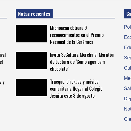
Notas recientes
Ca
Michoacán obtiene 9
Pol
reconocimientos en el Premio
Ec
Nacional de la Cerámica
Ed
ival
Invita SeCultura Morelia al Maratón
Se
el
de Lectura de ‘Como agua para
chocolate’
Cul
Me
s y
Trueque, pirekuas y música
comunitaria llegan al Colegio
Sa
Jesuita este 8 de agosto.
De
Not
Cie