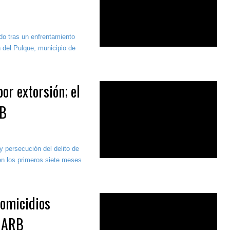
ado tras un enfrentamiento
 del Pulque, municipio de
r extorsión; el
RB
y persecución del delito de
en los primeros siete meses
homicidios
: ARB