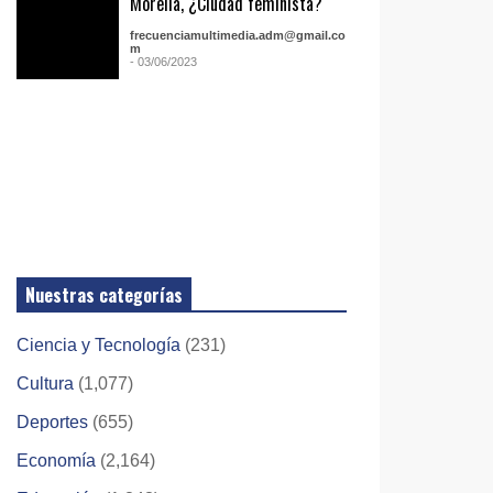
Morelia, ¿Ciudad feminista?
frecuenciamultimedia.adm@gmail.co
m
- 03/06/2023
Nuestras categorías
Ciencia y Tecnología
(231)
Cultura
(1,077)
Deportes
(655)
Economía
(2,164)