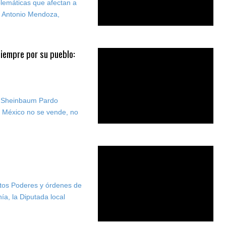
oblemáticas que afectan a
V, Antonio Mendoza,
siempre por su pueblo:
a Sheinbaum Pardo
e México no se vende, no
intos Poderes y órdenes de
ía, la Diputada local