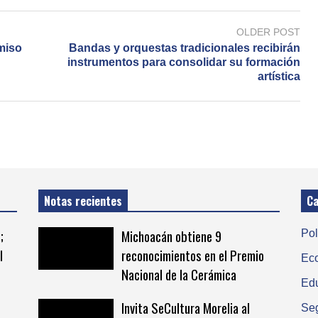
OLDER POST
miso
Bandas y orquestas tradicionales recibirán
instrumentos para consolidar su formación
artística
Notas recientes
Ca
;
Michoacán obtiene 9
Pol
l
reconocimientos en el Premio
Ec
Nacional de la Cerámica
Ed
Invita SeCultura Morelia al
Se