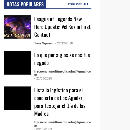
NOTAS POPULARES
EXPLORE ALL
League of Legends New
Hero Update: Vel’Koz in First
Contact
Tien Nguyen
- 22/12/2016
Lo que por siglos se nos fue
negado
frecuenciamultimedia.adm@gmail.co
m
- 21/03/2025
Lista la logística para el
concierto de Los Aguilar
para festejar el Día de las
Madres
frecuenciamultimedia.adm@gmail.co
m
- 09/05/2023