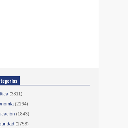
tegorías
ítica
(3811)
onomía
(2164)
ucación
(1843)
guridad
(1758)