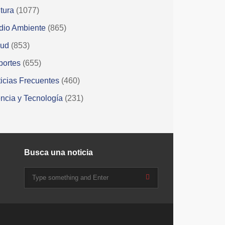
tura
(1077)
dio Ambiente
(865)
lud
(853)
portes
(655)
icias Frecuentes
(460)
ncia y Tecnología
(231)
Busca una noticia