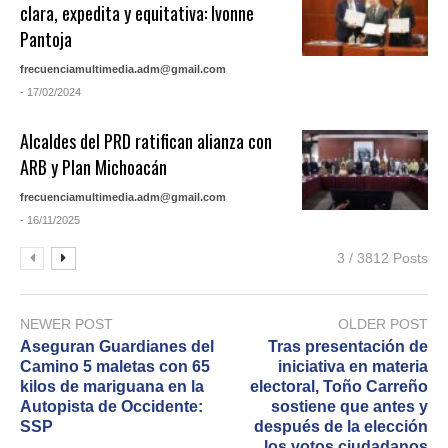
clara, expedita y equitativa: Ivonne
Pantoja
frecuenciamultimedia.adm@gmail.com
- 17/02/2024
Alcaldes del PRD ratifican alianza con
ARB y Plan Michoacán
frecuenciamultimedia.adm@gmail.com
- 16/11/2025
3 / 3812 Posts
NEWER POST
OLDER POST
Aseguran Guardianes del
Tras presentación de
Camino 5 maletas con 65
iniciativa en materia
kilos de mariguana en la
electoral, Toño Carreño
Autopista de Occidente:
sostiene que antes y
SSP
después de la elección
los votos ciudadanos