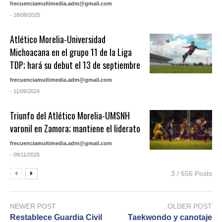
frecuenciamultimedia.adm@gmail.com
- 18/08/2025
Atlético Morelia-Universidad
Michoacana en el grupo 11 de la Liga
TDP; hará su debut el 13 de septiembre
frecuenciamultimedia.adm@gmail.com
- 11/09/2024
Triunfo del Atlético Morelia-UMSNH
varonil en Zamora; mantiene el liderato
frecuenciamultimedia.adm@gmail.com
- 09/11/2025
3 / 656 Posts
NEWER POST
OLDER POST
Restablece Guardia Civil
Taekwondo y canotaje