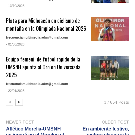
- 13/10/2025
Plata para Michoacán en ciclismo de
montaña en la Olimpiada Nacional 2026
frecuenciamultimedia.adm@gmail.com
- 01/05/2026
Equipo femenil de futbol rápido de la
UMSNH apunta al Oro en Universiada
2025
frecuenciamultimedia.adm@gmail.com
- 22/01/2025
3 / 654 Posts
NEWER POST
OLDER POST
Atlético Morelia-UMSNH
En ambiente festivo,
se jugará en el Morelos el
rectora clausura la