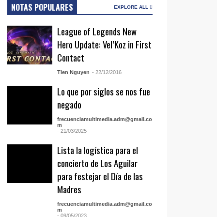
NOTAS POPULARES
EXPLORE ALL
League of Legends New
Hero Update: Vel’Koz in First
Contact
Tien Nguyen
- 22/12/2016
Lo que por siglos se nos fue
negado
frecuenciamultimedia.adm@gmail.co
m
- 21/03/2025
Lista la logística para el
concierto de Los Aguilar
para festejar el Día de las
Madres
frecuenciamultimedia.adm@gmail.co
m
- 09/05/2023