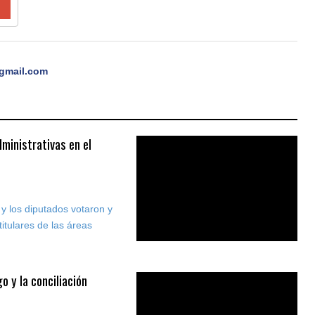
gmail.com
ministrativas en el
y los diputados votaron y
itulares de las áreas
 y la conciliación