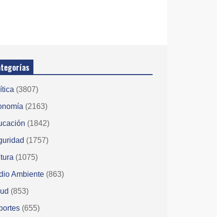
tegorías
ítica
(3807)
onomía
(2163)
ucación
(1842)
guridad
(1757)
tura
(1075)
dio Ambiente
(863)
lud
(853)
portes
(655)