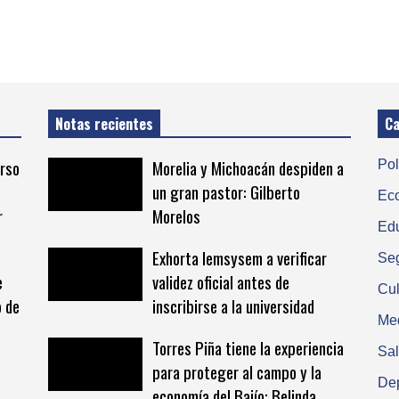
Notas recientes
Ca
urso
Morelia y Michoacán despiden a
Pol
un gran pastor: Gilberto
Ec
r
Morelos
Ed
Exhorta Iemsysem a verificar
Se
e
validez oficial antes de
Cul
o de
inscribirse a la universidad
Me
Torres Piña tiene la experiencia
Sa
para proteger al campo y la
De
economía del Bajío: Belinda