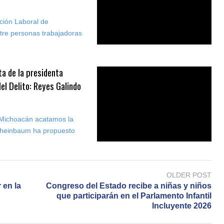
ción Laboral de
tre personas trabajadoras
a de la presidenta
el Delito: Reyes Galindo
n Michoacán acatamos la
 Sheinbaum ha propuesto
OLDER POST
 en la
Congreso del Estado recibe a niñas y niños
que participarán en el Parlamento Infantil
Incluyente 2026